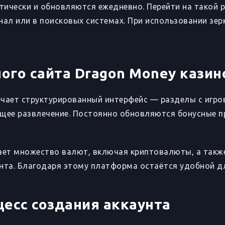
ически и обновляются ежедневно. Перейти на такой р
нал или в поисковых системах. При использовании зе
го сайта Dragon Money казин
чает структурированный интерфейс — разделы с игро
щее развлечение. Постоянно обновляются бонусные п
ает множество валют, включая криптовалюты, а такж
нта. Благодаря этому платформа остаётся удобной дл
цесс создания аккаунта