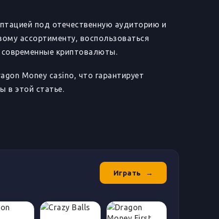
аптацией под отечественную аудиторию и
вому ассортименту, воспользоваться
и современные криптовалюты.
gon Money casino, что гарантирует
 в этой статье.
Играть →