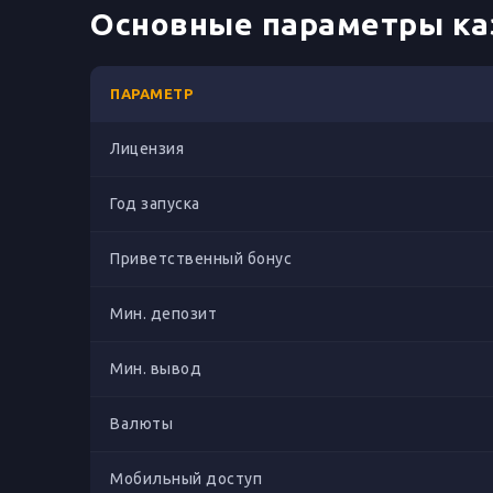
Основные параметры ка
ПАРАМЕТР
Лицензия
Год запуска
Приветственный бонус
Мин. депозит
Мин. вывод
Валюты
Мобильный доступ