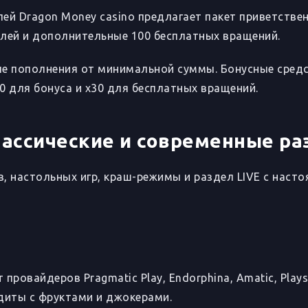
ей Dragon Money casino предлагает пакет приветстве
блей и дополнительные 100 бесплатных вращений.
ле пополнения от минимальной суммы. Бонусные сред
0 для бонуса и x30 для бесплатных вращений.
лассические и современные ра
, настольных игр, краш-режимы и раздел LIVE с наст
провайдеров Pragmatic Play, Endorphina, Amatic, Pla
диты с фруктами и джокерами.