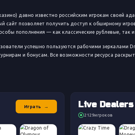
казино) давно известно российским игрокам своей ад
й сайт позволяет получить доступ к обширному игро
собы пополнения — как классические рублевые, так 
ователи успешно пользуются рабочими зеркалами Dra
рнирам и бонусам. Все возможности ресурса раскрыты
Live Dealers
Играть →
2129
игроков