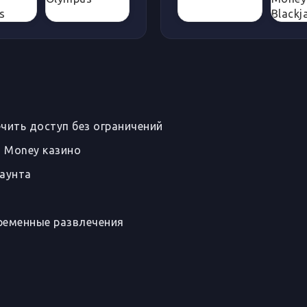
ечить доступ без ограничений
 Money казино
каунта
временные развлечения